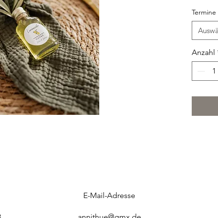
perfekt 
Termine
Maße: 3
Auswä
Verfügba
Mietdau
Anzahl
inkl. Re
Mietgeb
E-Mail-Adresse
3
annithue@gmx.de