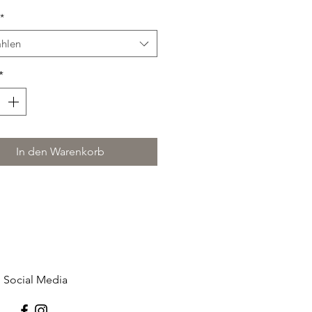
und und vielseitig einsetzbar
*
5 cm x 35 cm
hlen
rkeit: 100 Stück
er: 4 Tage
*
inigung
ühr pro Stück
In den Warenkorb
Social Media