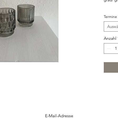
Höhe: 8
Termine
Verfügba
Mietdau
Auswä
Mietgeb
(excl. K
Anzahl
E-Mail-Adresse