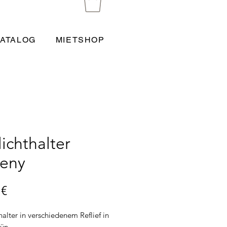
ATALOG
MIETSHOP
lichthalter
eny
Preis
 €
halter in verschiedenem Reflief in
rün