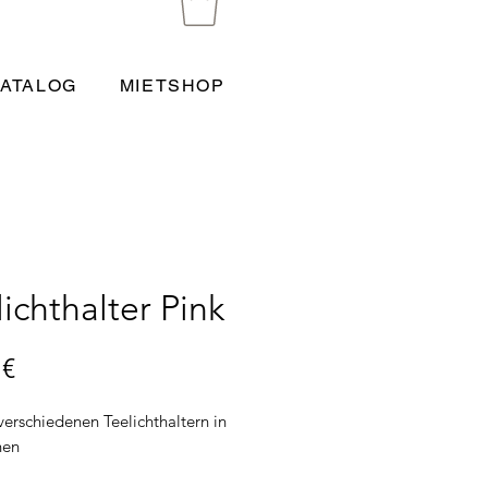
ATALOG
MIETSHOP
lichthalter Pink
Preis
 €
verschiedenen Teelichthaltern in
nen