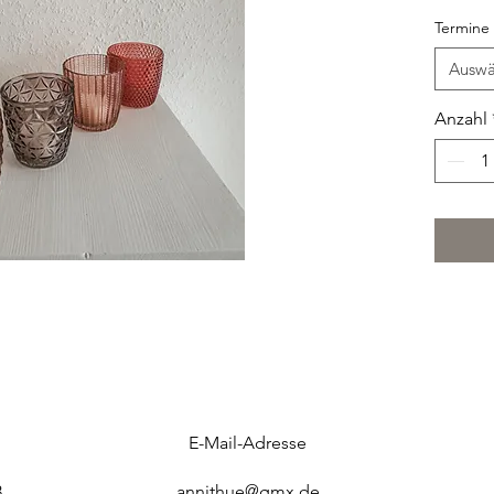
Höhe: 8
Termine
Verfügba
Mietdau
Auswä
Mietgeb
(excl. K
Anzahl
E-Mail-Adresse
3
annithue@gmx.de