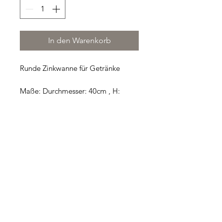
In den Warenkorb
Runde Zinkwanne für Getränke
Maße: Durchmesser: 40cm , H:
18cm
Verfügbarkeit: 2 Stück
Mietdauer: 4 Tage
Mietgebühr pro Stück
Telefon
0157 725 411 03
E-Mail-Adresse
annithue@gmx.de