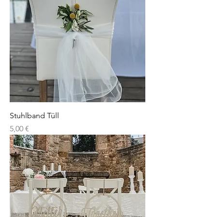
Stuhlband Tüll
Preis
5,00 €